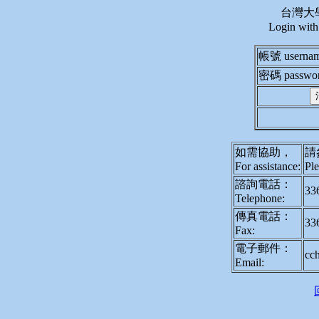
台灣大
Login wit
帳號 userna
密碼 passwo
如需協助，
請
For assistance:
Ple
諮詢電話：
33
Telephone:
傳真電話：
33
Fax:
電子郵件：
cc
Email: